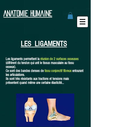
ANAtomie humaine
LES LIGAMENTS
Les ligaments permettent la
réunion de 2 surfaces osseuses
(différent du tendon qui unit le tissus musculaire au tissu
osseux).
Ce sont des bandes denses de
tissu conjonctif fibreux
entourant
les articulations.
Ils sont très résistants aux tractions et tensions mais
présentent quand même une certaine élasticité…