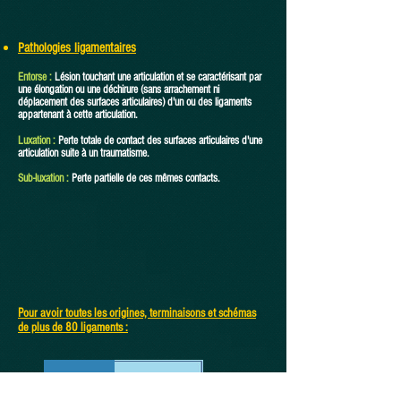
Pathologies ligamentaires
Entorse :
Lésion touchant une articulation et se caractérisant par
une élongation ou une déchirure (sans arrachement ni
déplacement des surfaces articulaires) d'un ou des ligaments
appartenant à cette articulation.
Luxation :
Perte totale de contact des surfaces articulaires d'une
articulation suite à un traumatisme.
Sub-luxation :
Perte partielle de ces mêmes contacts.
Pour avoir toutes les origines, terminaisons et schémas
de plus de 80 ligaments :
- 30 %