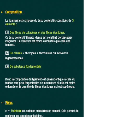
Composition
Le ligament est composé du tissu conjonctifs constitués de
3
éléments
:
1️⃣
Des fibres de collagènes et des fibres élastiques
.
Ce tissu conjonctif fibreux, dense est constitué de faisceaux
irréguliers. La structure est moins ordonnées que celle des
tendons.
2️⃣
De cellules
= fibrocytes + fibroblastes qui activent la
régénérescence.
3️⃣
De substance fondamentale
Donc la composition du ligament est quasi identique à celle du
tendon sauf pour l'organisation de la structure où elle est moins
ordonnée et la quantité de fibres élastiques qui est supérieure.
​Rôles
👉
Maintenir
les surfaces articulaires en contact. Cela permet de
renforcer les capsules articulaires.