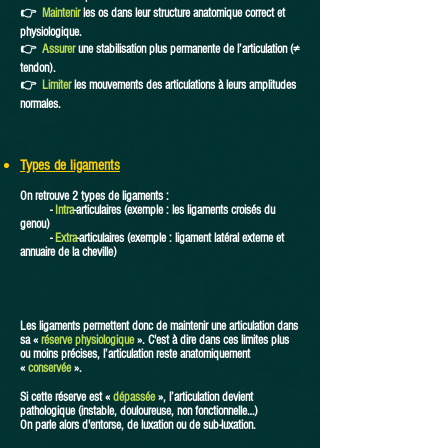
👉
Maintenir
les os dans leur structure anatomique correct et
physiologique.
👉
Assurer
une stabilisation plus permanente de l’articulation (≠
tendon).
👉
Limiter
les mouvements des articulations à leurs amplitudes
normales.
Types de ligaments
On retrouve 2 types de ligaments :
-
Intra
-articulaires (exemple : les ligaments croisés du
genou)
-
Extra
-articulaires (exemple : ligament latéral externe et
annuaire de la cheville)
Les ligaments permettent donc de maintenir une articulation dans
sa
«
réserve physiologique
». C'est à dire dans ces limites plus
ou moins précises, l’articulation reste anatomiquement
«
conservée
».
Si cette réserve est «
dépassée
», l’articulation devient
pathologique (instable, douloureuse, non fonctionnelle…)
On parle alors d'entorse, de luxation ou de sub-luxation.