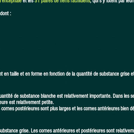
l’encéphale
et les
31 paires de nerfs rachidiens
, qui s’y fixent par leu
dont :
t en taille et en forme en fonction de la quantité de substance grise 
uantité de substance blanche est relativement importante. Dans les s
ieure est relativement petite.
 cornes postérieures sont plus larges et les cornes antérieures bien 
 substance grise. Les cornes antérieures et postérieures sont relativem