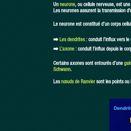
Un
neurone
, ou cellule nerveuse, est une
Les neurones assurent la t
ransmission d'
Le neurone est constitué d’un corps cellu
➡️
Les dendrites :
conduit l’influx vers le
➡️
L’axone :
conduit l’influx depuis le c
Certains axones sont entourés d’une
gai
Schwann
.
Les
nœuds de Ranvier
sont les points ou 