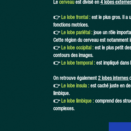
Le
cerveau
est divisé en
4 lobes externes
👉
Le lobe frontal :
est le plus gros. Il a
fonctions motrices.
👉
Le lobe pariétal :
joue un rôle importan
Cette région du cerveau est notamment im
👉
Le lobe occipital :
est le plus petit de
contours des images.
👉
Le lobe temporal :
est impliqué dans 
On retrouve également
2 lobes internes
👉
Le lobe insula :
est caché juste en des
limbique.
👉
Le lobe limbique :
comprend des struc
complexes.