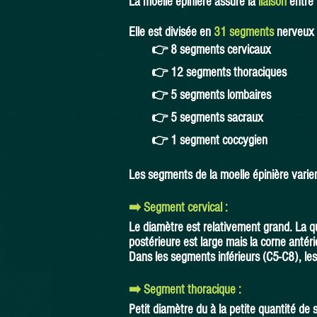
La moelle épinière assure la
liaison
entre
Elle est divisée en
31 segments
nerveux 
👉 8 segments cervicaux
👉 12 segments thoraciques
👉 5 segments lombaires
👉 5 segments sacraux
👉 1 segment coccygien
Les segments de la moelle épinière varien
➡️ Segment cervical :
Le diamètre est relativement grand. La q
postérieure est large mais la corne antér
Dans les segments inférieurs (C5-C8), les
➡️ Segment thoracique :
Petit diamètre du à la petite quantité de