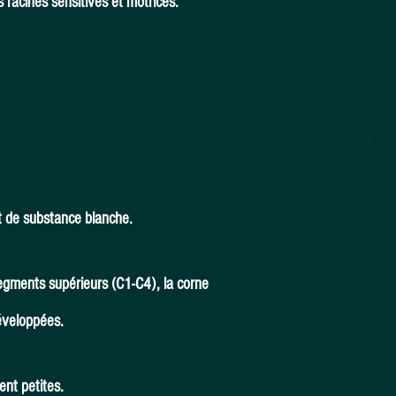
rs racines sensitives et motrices.
et de substance blanche.
egments supérieurs (C1-C4), la corne
développées.
ent petites.