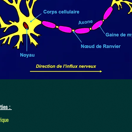
ties :
ique