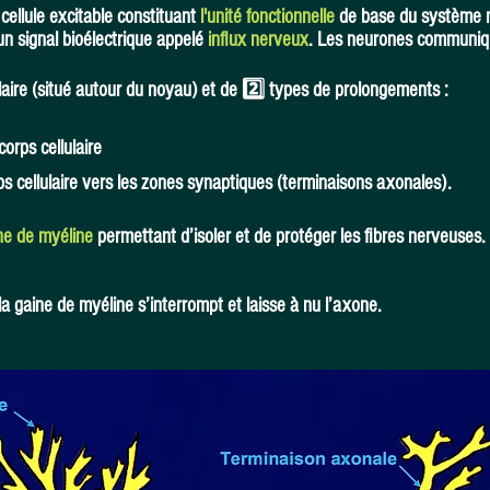
 cellule excitable constituant
l'unité fonctionnelle
de base du système 
un signal bioélectrique appelé
influx nerveux
. Les neurones communiq
laire (situé autour du noyau) et de 2️⃣ types de prolongements :
 corps cellulaire
orps cellulaire vers les zones synaptiques (terminaisons axonales).
ne de myéline
permettant d’isoler et de protéger les fibres nerveuses.
la gaine de myéline s’interrompt et laisse à nu l’axone.