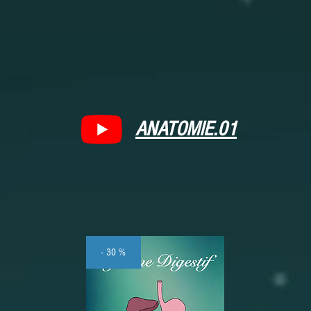
ANATOMIE.01
- 30 %