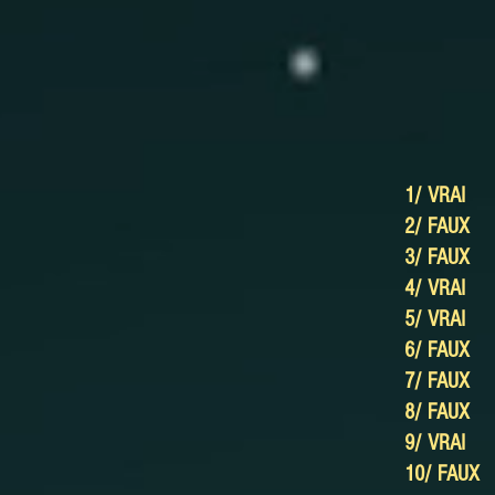
1/ VRAI
2/ 
3/ 
4/ 
5/ 
6/ 
7/ 
8/ FAUX
9/ 
10/ 