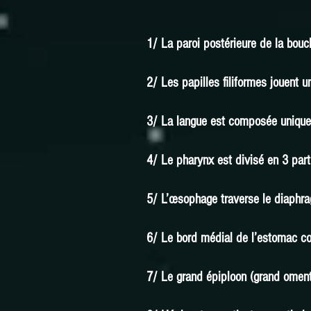
1/ La paroi postérieure de la bouc
2/ Les papilles filiformes jouent u
3/ La langue est composée unique
4/ Le pharynx est divisé en 3 part
5/ L’œsophage traverse le diaphr
6/ Le bord médial de l’estomac co
7/ Le grand épiploon (grand omentu